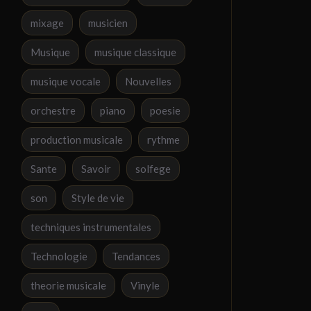
mixage
musicien
Musique
musique classique
musique vocale
Nouvelles
orchestre
piano
poesie
production musicale
rythme
Sante
Savoir
solfege
son
Style de vie
techniques instrumentales
Technologie
Tendances
theorie musicale
Vinyle