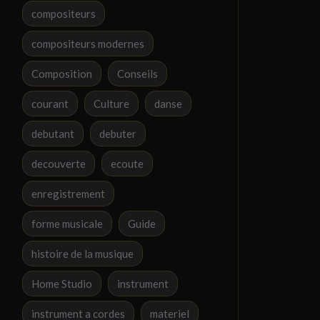
compositeurs
compositeurs modernes
Composition
Conseils
courant
Culture
danse
debutant
debuter
decouverte
ecoute
enregistrement
forme musicale
Guide
histoire de la musique
Home Studio
instrument
instrument a cordes
materiel